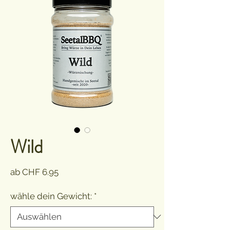
Wild
Sale-
ab
CHF 6.95
Preis
wähle dein Gewicht:
*