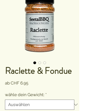
Raclette & Fondue
Sale-
ab
CHF 6.95
Preis
wähle dein Gewicht:
*