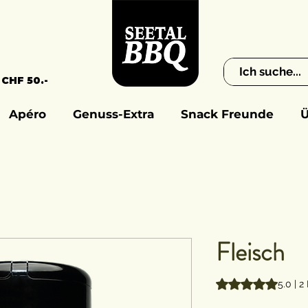
 CHF 50.-
Apéro
Genuss-Extra
Snack Freunde
Ü
Fleisch
Das Rating beträgt
5.0 | 