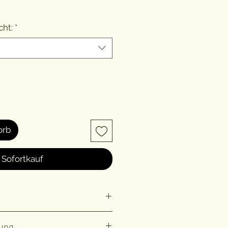
ht:
*
orb
Sofortkauf
d dunkel lagern.
ung