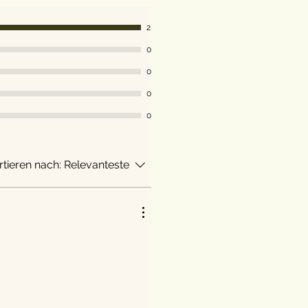
2
0
0
0
0
rtieren nach:
Relevanteste