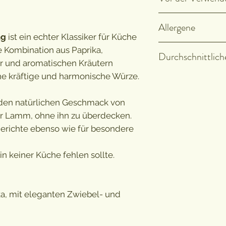
Unsere Mischung
Allergene
Rieselhilfen noch
ng
ist ein echter Klassiker für Küche
Deshalb ist es wi
Senf gemahlen, k
 Kombination aus Paprika,
Durchschnittlic
Verwendung gut s
enthalten.
er und aromatischen Kräutern
Gewürze wieder 
ine kräftige und harmonische Würze.
Nährwerte
 den natürlichen Geschmack von
Energie
er Lamm, ohne ihn zu überdecken.
hgerichte ebenso wie für besondere
Fett
davon gesättig
in keiner Küche fehlen sollte.
Fettsäuren
Kohlenhydrate
ika, mit eleganten Zwiebel- und
davon Zucker