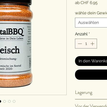
Sale-
ab
CHF 6.95
Preis
wähle dein Gewic
Auswählen
Anzahl
*
In den Warenk
Lagerung
Kühl, trocken un
Vor der Verwend