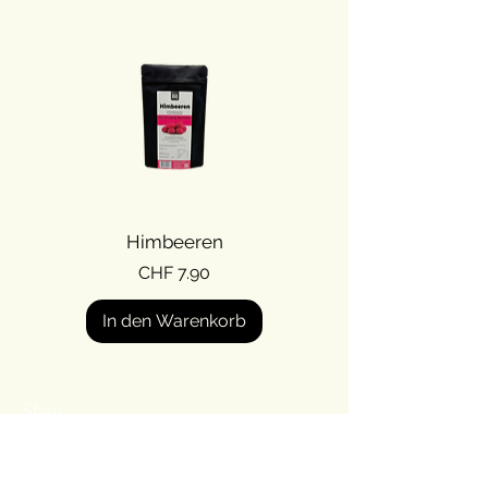
Himbeeren
Preis
CHF 7.90
In den Warenkorb
Shop
Über Seetal BBQ
Kontakt