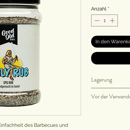
Anzahl
*
In den Warenk
Lagerung
Kühl, trocken un
Vor der Verwend
Unsere Rubs enth
noch sonstige Zus
wichtig, dass Du
Einfachheit des Barbecues und
Verwendung gut s