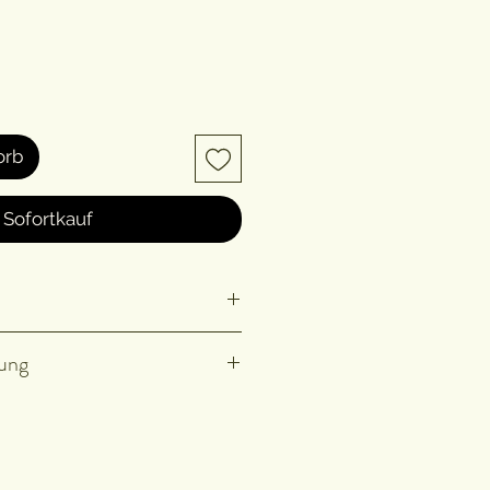
orb
Sofortkauf
d dunkel lagern.
ung
alten weder Rieselhilfen
atzstoffe. Deshalb ist es
 unsere Mischungen vor der
chüttelst, damit sich die