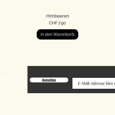
Schnellansicht
Himbeeren
Preis
CHF 7.90
In den Warenkorb
sum
chutz
Anmelden