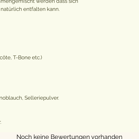
mmengemischt werden dass sich
atürlich entfalten kann.
côte, T-Bone etc.)
noblauch, Selleriepulver.
.
Noch keine Bewertungen vorhanden