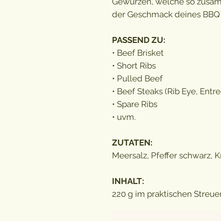
Gewürzen, welche so zusa
der Geschmack deines BBQ n
PASSEND ZU:
• Beef Brisket
• Short Ribs
• Pulled Beef
• Beef Steaks (Rib Eye, Entre
• Spare Ribs
• uvm.
ZUTATEN:
Meersalz, Pfeffer schwarz, K
INHALT:
220 g im praktischen Streuer