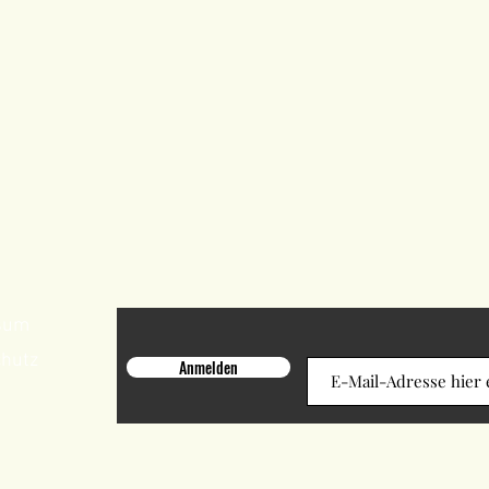
sum
chutz
Anmelden